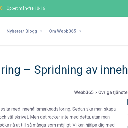
Öppet mån-fre 10-16
Nyheter/ Blogg
Om Webb365
ing – Spridning av inneh
Webb365
>
Övriga tjänste
 sysslar med innehållsmarknadsföring. Sedan ska man skapa
 och väl skrivet. Men det räcker inte med detta, utan man
söka nå ut till så många som möjligt. Vi kan hjälpa dig med