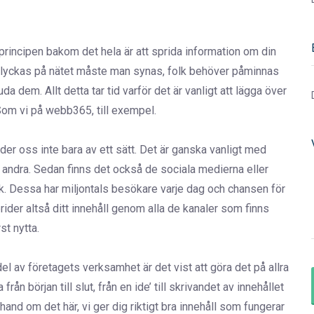
principen bakom det hela är att sprida information om din
ska lyckas på nätet måste man synas, folk behöver påminnas
da dem. Allt detta tar tid varför det är vanligt att lägga över
 Som vi på webb365, till exempel.
nder oss inte bara av ett sätt. Det är ganska vanligt med
ndra. Sedan finns det också de sociala medierna eller
ook. Dessa har miljontals besökare varje dag och chansen för
ider altså ditt innehåll genom alla de kanaler som finns
st nytta.
l av företagets verksamhet är det vist att göra det på allra
rån början till slut, från en ide’ till skrivandet av innehållet
nd om det här, vi ger dig riktigt bra innehåll som fungerar