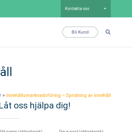
Kontakta oss
Bli Kund
åll
r
>
Innehållsmarknadsföring – Spridning av innehåll
Låt oss hjälpa dig!
Ditt namn (obligatorisk)
Din e-post (obligatorisk)