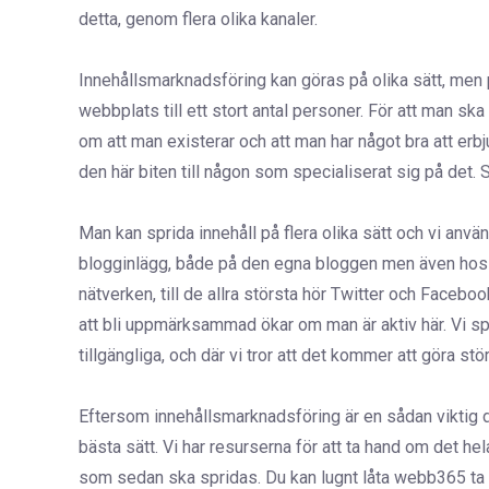
detta, genom flera olika kanaler.
Innehållsmarknadsföring kan göras på olika sätt, men 
webbplats till ett stort antal personer. För att man 
om att man existerar och att man har något bra att erbju
den här biten till någon som specialiserat sig på det.
Man kan sprida innehåll på flera olika sätt och vi anvä
blogginlägg, både på den egna bloggen men även hos a
nätverken, till de allra största hör Twitter och Faceb
att bli uppmärksammad ökar om man är aktiv här. Vi spr
tillgängliga, och där vi tror att det kommer att göra stör
Eftersom innehållsmarknadsföring är en sådan viktig de
bästa sätt. Vi har resurserna för att ta hand om det hela f
som sedan ska spridas. Du kan lugnt låta webb365 ta ha