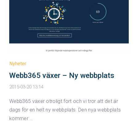
Nyheter
Webb365 växer – Ny webbplats
2015-03-20 13:14
Webb365 växer otroligt fort och vi tror att det är
dags för en helt ny webbplats. Den nya webbplats
kommer …