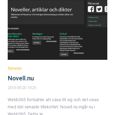
Nyheter
Novell.nu
2014-09-20 19:25
Webb365 fortsätter att växa till sig och det visas
med det senaste tillskottet- Novell.nu ingår nu i
Webb365. Detta är …