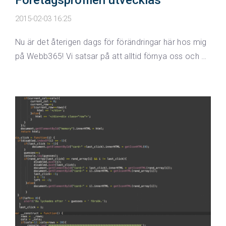
Företagsprofilen utvecklas
2015-02-03 16:25
Nu är det återigen dags för förändringar här hos mig
på Webb365! Vi satsar på att alltid förnya oss och …